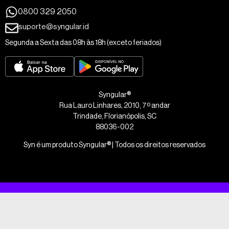
0800 329 2050
suporte@syngular.id
Segunda a Sexta das 08h às 18h (exceto feriados)
Syngular®
Rua Lauro Linhares, 2010, 7º andar
Trindade, Florianópolis, SC
88036-002
Syn é um produto Syngular® | Todos os direitos reservados