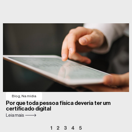
Blog
,
Na mídia
Por que toda pessoa física deveria ter um
certificado digital
Leia mais 🡒
1
2
3
4
5