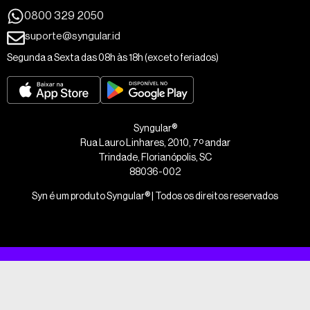
0800 329 2050
suporte@syngular.id
Segunda a Sexta das 08h às 18h (exceto feriados)
Syngular®
Rua Lauro Linhares, 2010, 7º andar
Trindade, Florianópolis, SC
88036-002
Syn é um produto Syngular® | Todos os direitos reservados