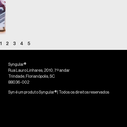
1
2
3
4
5
Syngular®
Rua Lauro Linhares, 2010, 7º andar
Trindade, Florianópolis, SC
88036-002
Syn é um produto Syngular® | Todos os direitos reservados