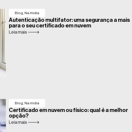
Blog
,
Na mídia
Autenticação multifator: uma segurança a mais
para o seu certificado em nuvem
Leia mais 🡒
Blog
,
Na mídia
Certificado em nuvem ou físico: qual é a melhor
opção?
Leia mais 🡒