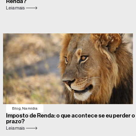
Renda?
Leia mais 🡒
Blog
,
Na mídia
Imposto de Renda: o que acontece se eu perder o
prazo?
Leia mais 🡒