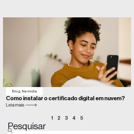
Blog
,
Na mídia
Como instalar o certificado digital em nuvem?
Leia mais 🡒
1
2
3
4
5
Pesquisar