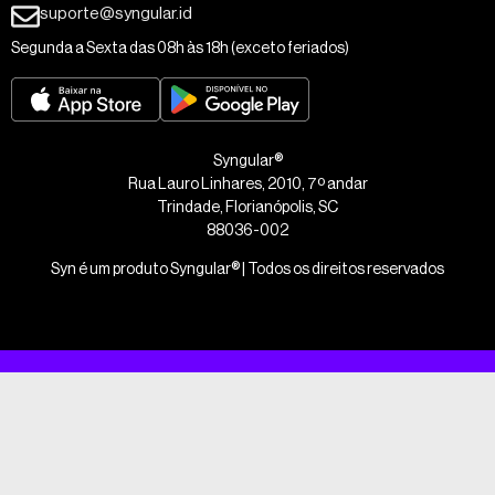
suporte@syngular.id
Segunda a Sexta das 08h às 18h (exceto feriados)
Syngular®
Rua Lauro Linhares, 2010, 7º andar
Trindade, Florianópolis, SC
88036-002
Syn é um produto Syngular® | Todos os direitos reservados