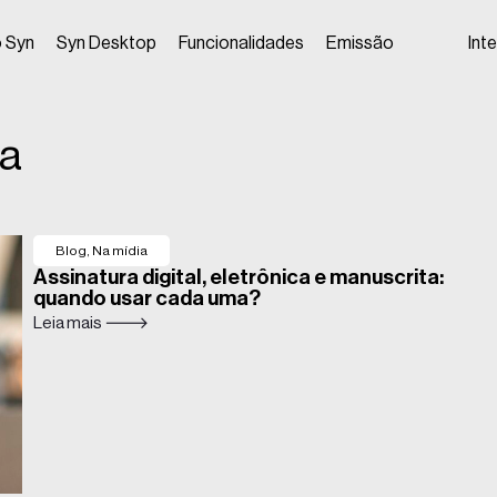
 Syn
Syn Desktop
Funcionalidades
Emissão
Int
da
Blog
,
Na mídia
Assinatura digital, eletrônica e manuscrita:
quando usar cada uma?
Leia mais 🡒