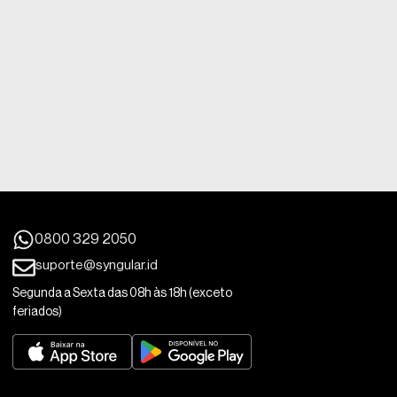
0800 329 2050
suporte@syngular.id
Segunda a Sexta das 08h às 18h (exceto
feriados)