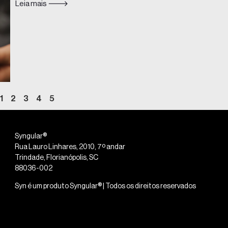
Leia mais 🡒
1
2
3
4
5
Syngular®
Rua Lauro Linhares, 2010, 7º andar
Trindade, Florianópolis, SC
88036-002
Syn é um produto Syngular® | Todos os direitos reservados