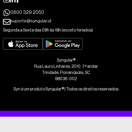
0800 329 2050
suporte@syngular.id
Segunda a Sexta das 08h às 18h (exceto feriados)
Syngular®
Rua Lauro Linhares, 2010, 7º andar
Trindade, Florianópolis, SC
88036-002
Syn é um produto Syngular® | Todos os direitos reservados