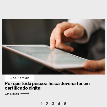
Blog
,
Na mídia
Por que toda pessoa física deveria ter um
certificado digital
Leia mais 🡒
1
2
3
4
5