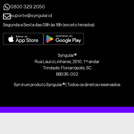
0800 329 2050
suporte@syngular.id
Segunda a Sexta das 08h às 18h (exceto feriados)
Syngular®
Rua Lauro Linhares, 2010, 7º andar
Trindade, Florianópolis, SC
88036-002
Syn é um produto Syngular® | Todos os direitos reservados