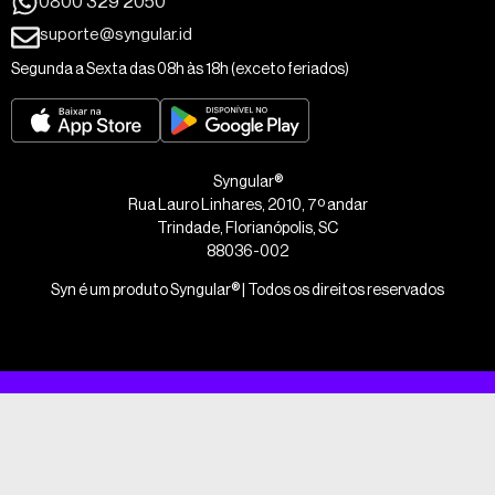
0800 329 2050
suporte@syngular.id
Segunda a Sexta das 08h às 18h (exceto feriados)
Syngular®
Rua Lauro Linhares, 2010, 7º andar
Trindade, Florianópolis, SC
88036-002
Syn é um produto Syngular® | Todos os direitos reservados