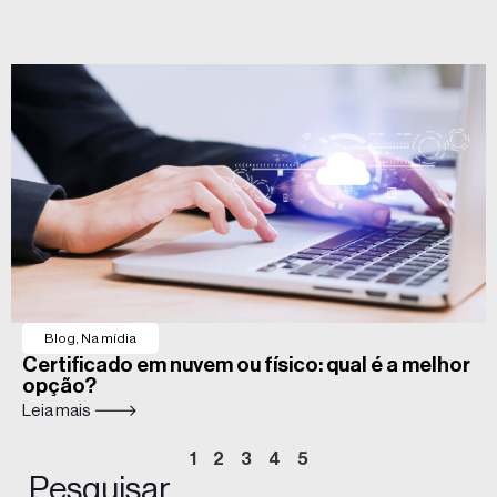
Blog
,
Na mídia
Certificado em nuvem ou físico: qual é a melhor
opção?
Leia mais 🡒
1
2
3
4
5
Pesquisar