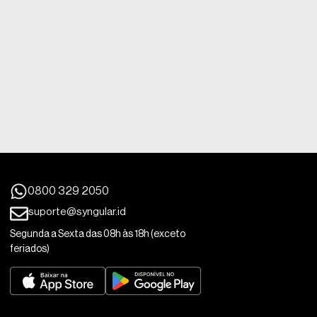
0800 329 2050
suporte@syngular.id
Segunda a Sexta das 08h às 18h (exceto
feriados)