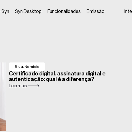
 Syn
Syn Desktop
Funcionalidades
Emissão
Int
Blog
,
Na mídia
Certificado digital, assinatura digital e
autenticação: qual é a diferença?
Leia mais 🡒