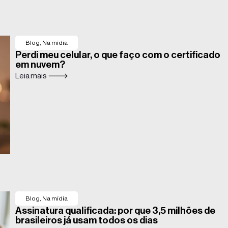
Blog
,
Na mídia
Perdi meu celular, o que faço com o certificado
em nuvem?
Leia mais 🡒
Blog
,
Na mídia
Assinatura qualificada: por que 3,5 milhões de
brasileiros já usam todos os dias