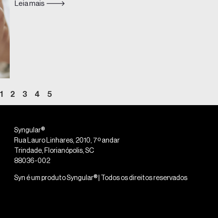
Leia mais 🡒
1
2
3
4
5
Syngular®
Rua Lauro Linhares, 2010, 7º andar
Trindade, Florianópolis, SC
88036-002
Syn é um produto Syngular® | Todos os direitos reservados