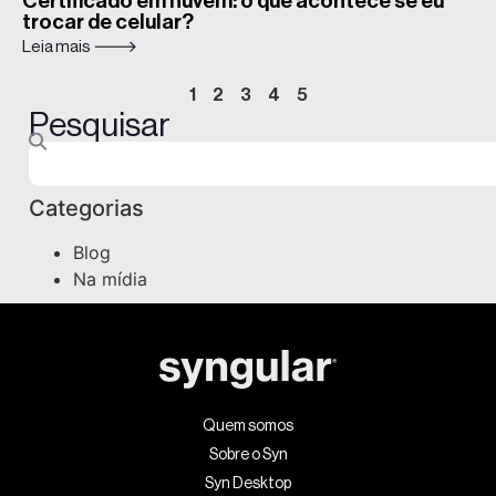
Certificado em nuvem: o que acontece se eu
trocar de celular?
Leia mais 🡒
1
2
3
4
5
Pesquisar
Categorias
Blog
Na mídia
Quem somos
Sobre o Syn
Syn Desktop