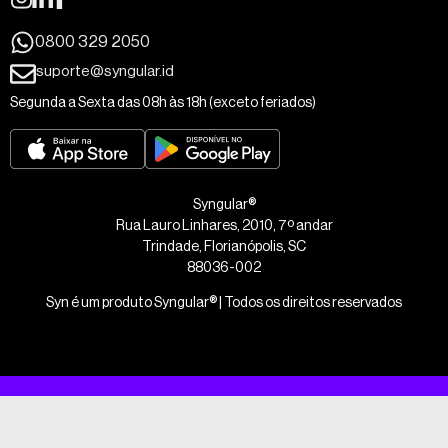
0800 329 2050
suporte@syngular.id
Segunda a Sexta das 08h às 18h (exceto feriados)
Syngular®
Rua Lauro Linhares, 2010, 7º andar
Trindade, Florianópolis, SC
88036-002
Syn é um produto Syngular® | Todos os direitos reservados