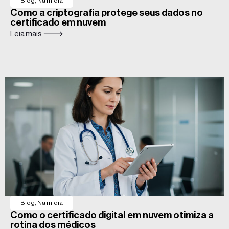
Blog
,
Na mídia
Como a criptografia protege seus dados no
certificado em nuvem
Leia mais 🡒
Blog
,
Na mídia
Como o certificado digital em nuvem otimiza a
rotina dos médicos